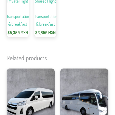
Private Flight
Shared Flight
–
–
Transportation
Transportation
& breakfast
& breakfast
$
5,350
MXN
$
3,650
MXN
Related products