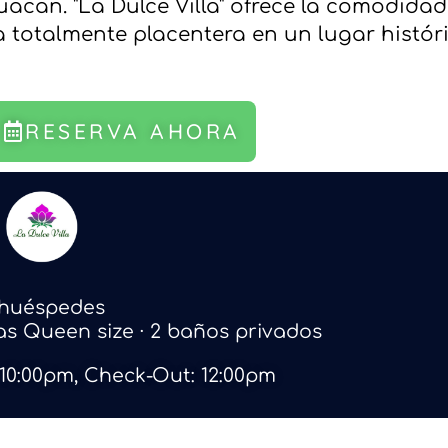
uacan. "La Dulce Villa" ofrece la comodida
 totalmente placentera en un lugar históric
RESERVA AHORA
 huéspedes
mas Queen size · 2 baños privados
 10:00pm, Check-Out: 12:00pm