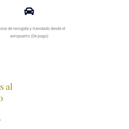
vicio de recogida y translado desde el
aeropuerto (De pago)
s al
o