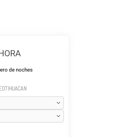
AHORA
mero de noches
EOTIHUACAN