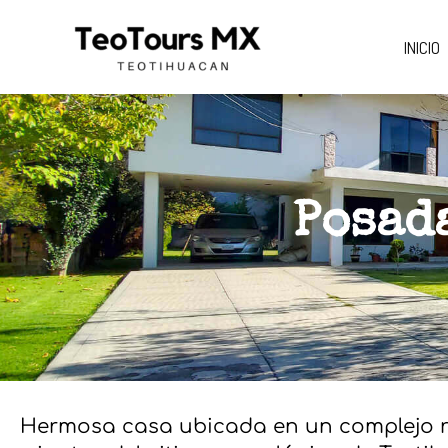
Ir
INICIO
al
contenido
Posad
Hermosa casa ubicada en un complejo res