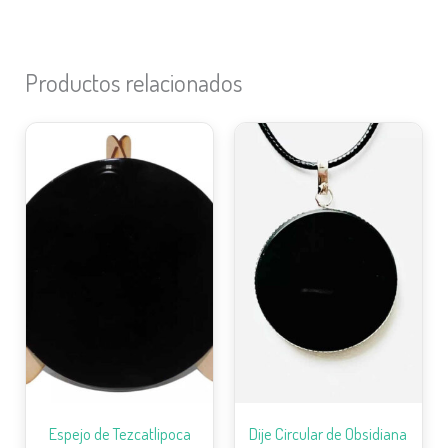
Productos relacionados
Rango
de
precios:
desde
$850
hasta
$1,800
Espejo de Tezcatlipoca
Dije Circular de Obsidiana