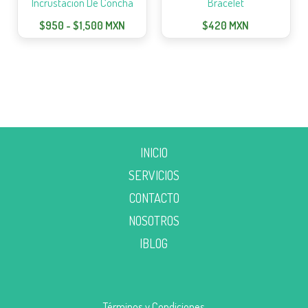
Incrustacion De Concha
Bracelet
$
950
-
$
1,500
MXN
$
420
MXN
INICIO
SERVICIOS
CONTACTO
NOSOTROS
|BLOG
Términos y Condiciones