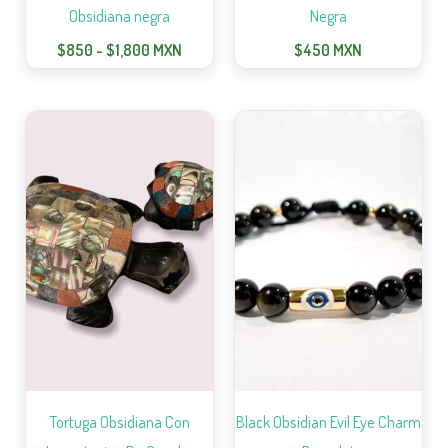
Obsidiana negra
Negra
$
850
-
$
1,800
MXN
$
450
MXN
Rango
de
precios:
desde
$950
hasta
$1,500
Tortuga Obsidiana Con
Black Obsidian Evil Eye Charm