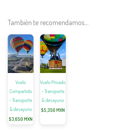
También te recomendamos…
Vuelo
Vuelo Privado
Compartido
– Transporte
– Transporte
& desayuno
& desayuno
$
5,350
MXN
$
3,650
MXN