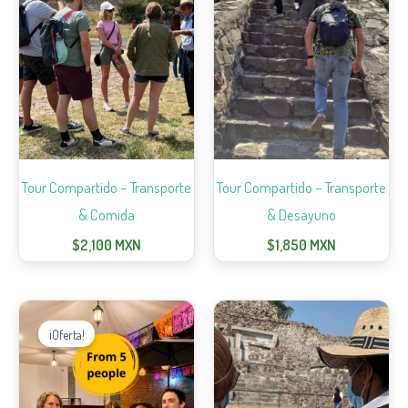
Tour Compartido – Transporte
Tour Compartido – Transporte
& Comida
& Desayuno
$
2,100
MXN
$
1,850
MXN
Original
Current
price
price
¡Oferta!
was:
is:
$2,800.
$2,690.