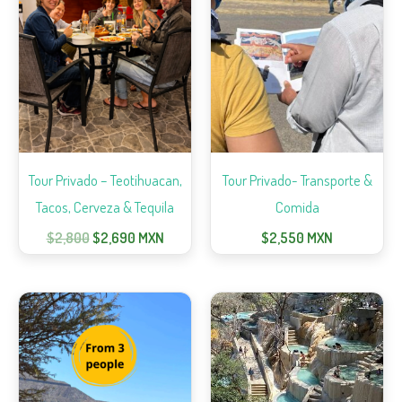
Tour Privado – Teotihuacan,
Tour Privado- Transporte &
Tacos, Cerveza & Tequila
Comida
$
2,800
$
2,690
MXN
$
2,550
MXN