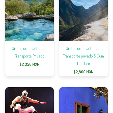
Grutas de Tolantongo-
Grutas de Tolantongo-
Transporte Privado
Transporte privado & Guía
turístico
$
2,350
MXN
$
2,800
MXN