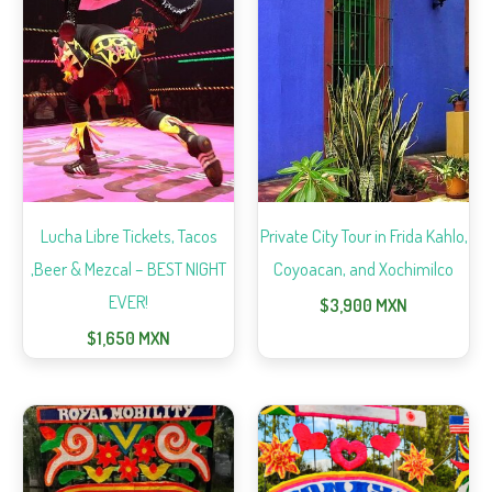
Lucha Libre Tickets, Tacos
Private City Tour in Frida Kahlo,
,Beer & Mezcal – BEST NIGHT
Coyoacan, and Xochimilco
EVER!
$
3,900
MXN
$
1,650
MXN